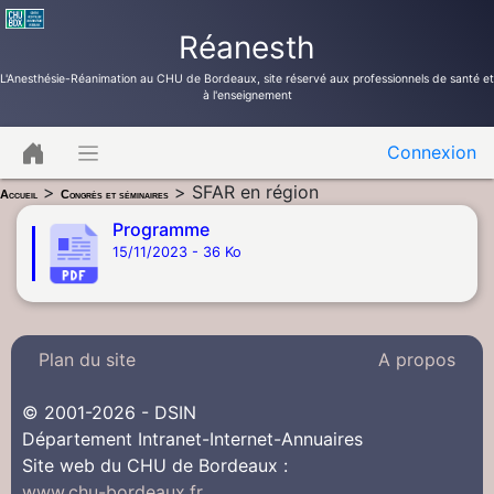
Réanesth
L'Anesthésie-Réanimation au CHU de Bordeaux, site réservé aux professionnels de santé et
à l'enseignement
Connexion
>
>
SFAR en région
Accueil
Congrès et séminaires
Programme
15/11/2023 - 36 Ko
Plan du site
A propos
© 2001-2026 - DSIN
Département Intranet-Internet-Annuaires
Site web du CHU de Bordeaux :
www.chu-bordeaux.fr